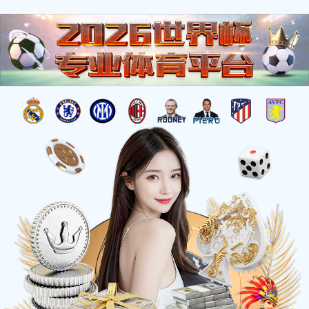
注册入口
隐私政策
一、引言
华体会平台平台为用户提供便捷、实时的体育赛事内容，在保障
服务体验的同时，我们高度重视个人隐私保护。
二、信息收集范围
我们可能收集以下信息：
注册信息：如手机号、昵称、头像等基础资料